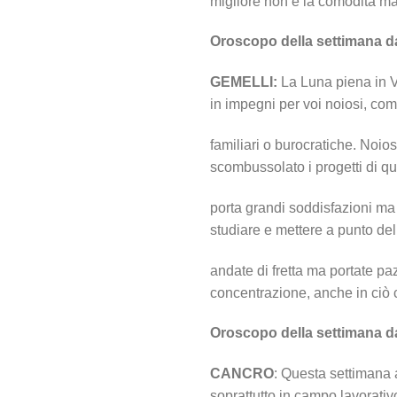
migliore non è la comodità ma
Oroscopo della settimana d
GEMELLI:
La Luna piena in Ve
in impegni per voi noiosi, co
familiari o burocratiche. Noio
scombussolato i progetti di q
porta grandi soddisfazioni ma
studiare e mettere a punto del
andate di fretta ma portate pa
concentrazione, anche in ciò 
Oroscopo della settimana d
CANCRO
: Questa settimana 
soprattutto in campo lavorativ