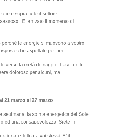
prio e soprattutto il settore
isastroso. E’ arrivato il momento di
o perchè le energie si muovono a vostro
 risposte che aspettate per poi
to verso la metà di maggio. Lasciare le
ssere doloroso per alcuni, ma
al 21 marzo al 27 marzo
 settimana, la spinta energetica del Sole
glio ed una consapevolezza. Siete in
te innanzitutto da voi stessi. E’ il